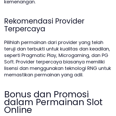
kemenangan.
Rekomendasi Provider
Terpercaya
Pilihlah permainan dari provider yang telah
teruji dan terbukti untuk kualitas dan keadilan,
seperti Pragmatic Play, Microgaming, dan PG
Soft. Provider terpercaya biasanya memiliki
lisensi dan menggunakan teknologi RNG untuk
memastikan permainan yang adil.
Bonus dan Promosi
dalam Permainan Slot
Online