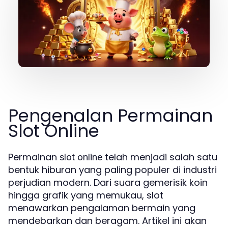
Pengenalan Permainan
Slot Online
Permainan
telah menjadi salah satu
slot online
bentuk hiburan yang paling populer di industri
perjudian modern. Dari suara gemerisik koin
hingga grafik yang memukau, slot
menawarkan pengalaman bermain yang
mendebarkan dan beragam. Artikel ini akan