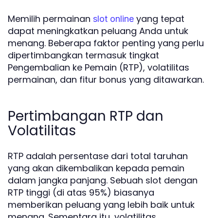
Memilih permainan
yang tepat
slot online
dapat meningkatkan peluang Anda untuk
menang. Beberapa faktor penting yang perlu
dipertimbangkan termasuk tingkat
Pengembalian ke Pemain (RTP), volatilitas
permainan, dan fitur bonus yang ditawarkan.
Pertimbangan RTP dan
Volatilitas
RTP adalah persentase dari total taruhan
yang akan dikembalikan kepada pemain
dalam jangka panjang. Sebuah slot dengan
RTP tinggi (di atas 95%) biasanya
memberikan peluang yang lebih baik untuk
menang. Sementara itu, volatilitas