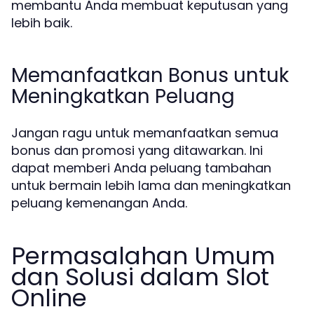
membantu Anda membuat keputusan yang
lebih baik.
Memanfaatkan Bonus untuk
Meningkatkan Peluang
Jangan ragu untuk memanfaatkan semua
bonus dan promosi yang ditawarkan. Ini
dapat memberi Anda peluang tambahan
untuk bermain lebih lama dan meningkatkan
peluang kemenangan Anda.
Permasalahan Umum
dan Solusi dalam Slot
Online