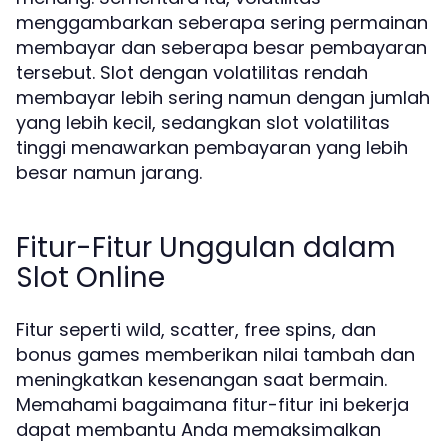
menggambarkan seberapa sering permainan
membayar dan seberapa besar pembayaran
tersebut. Slot dengan volatilitas rendah
membayar lebih sering namun dengan jumlah
yang lebih kecil, sedangkan slot volatilitas
tinggi menawarkan pembayaran yang lebih
besar namun jarang.
Fitur-Fitur Unggulan dalam
Slot Online
Fitur seperti wild, scatter, free spins, dan
bonus games memberikan nilai tambah dan
meningkatkan kesenangan saat bermain.
Memahami bagaimana fitur-fitur ini bekerja
dapat membantu Anda memaksimalkan