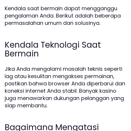
Kendala saat bermain dapat mengganggu
pengalaman Anda. Berikut adalah beberapa
permasalahan umum dan solusinya.
Kendala Teknologi Saat
Bermain
Jika Anda mengalami masalah teknis seperti
lag atau kesulitan mengakses permainan,
pastikan bahwa browser Anda diperbarui dan
koneksi internet Anda stabil. Banyak kasino
juga menawarkan dukungan pelanggan yang
siap membantu.
Bagaimana Mengatasi